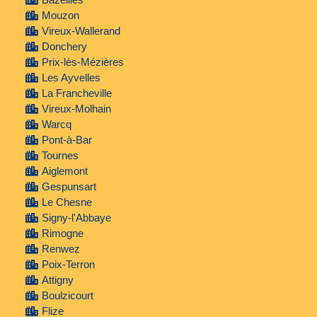
Mouzon
Vireux-Wallerand
Donchery
Prix-lès-Mézières
Les Ayvelles
La Francheville
Vireux-Molhain
Warcq
Pont-à-Bar
Tournes
Aiglemont
Gespunsart
Le Chesne
Signy-l'Abbaye
Rimogne
Renwez
Poix-Terron
Attigny
Boulzicourt
Flize