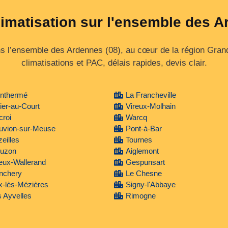
limatisation sur l'ensemble des 
 l’ensemble des Ardennes (08), au cœur de la région Grand 
climatisations et PAC, délais rapides, devis clair.
nthermé
La Francheville
ier-au-Court
Vireux-Molhain
roi
Warcq
uvion-sur-Meuse
Pont-à-Bar
eilles
Tournes
uzon
Aiglemont
eux-Wallerand
Gespunsart
nchery
Le Chesne
x-lès-Mézières
Signy-l'Abbaye
 Ayvelles
Rimogne