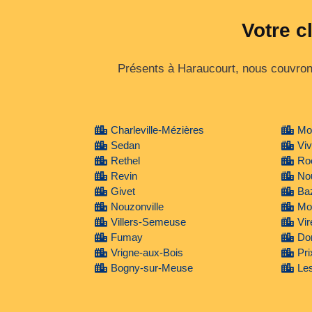
Votre c
Présents à Haraucourt, nous couvrons
Charleville-Mézières
Mo
Sedan
Viv
Rethel
Roc
Revin
No
Givet
Baz
Nouzonville
Mo
Villers-Semeuse
Vir
Fumay
Do
Vrigne-aux-Bois
Pri
Bogny-sur-Meuse
Les