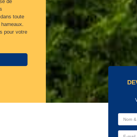
ose de
s
 dans toute
s hameaux.
s pour votre
DE