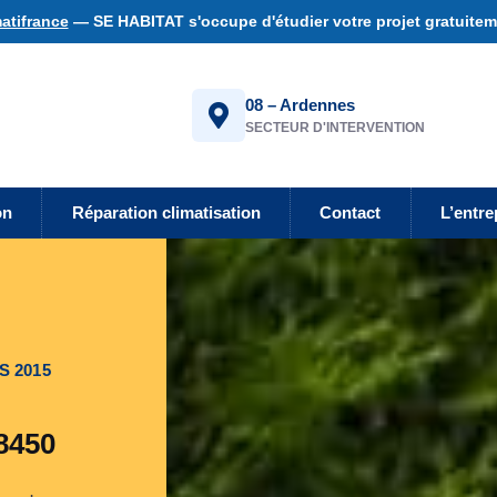
atifrance
— SE HABITAT s'occupe d'étudier votre projet gratuiteme
08 – Ardennes
SECTEUR D'INTERVENTION
on
Réparation climatisation
Contact
L’entre
S 2015
 8450