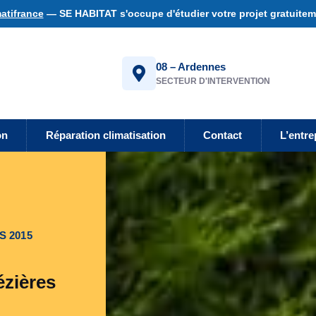
atifrance
— SE HABITAT s'occupe d'étudier votre projet gratuiteme
08 – Ardennes
SECTEUR D'INTERVENTION
on
Réparation climatisation
Contact
L’entre
S 2015
ézières