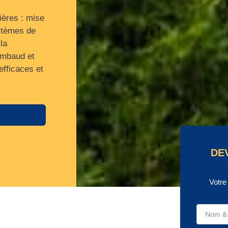
ières : mise
stèmes de
la
imbaud et
efficaces et
DE
Votre