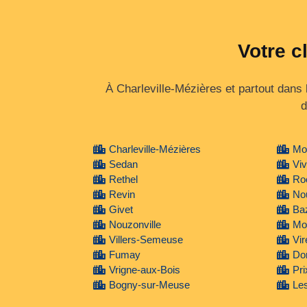
Votre c
À Charleville-Mézières et partout dans
d
Charleville-Mézières
Mo
Sedan
Viv
Rethel
Roc
Revin
No
Givet
Baz
Nouzonville
Mo
Villers-Semeuse
Vir
Fumay
Do
Vrigne-aux-Bois
Pri
Bogny-sur-Meuse
Les