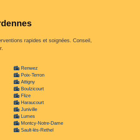
Ardennes
rventions rapides et soignées. Conseil,
r.
Renwez
Poix-Terron
Attigny
Boulzicourt
Flize
Haraucourt
Juniville
Lumes
Montcy-Notre-Dame
Sault-lès-Rethel