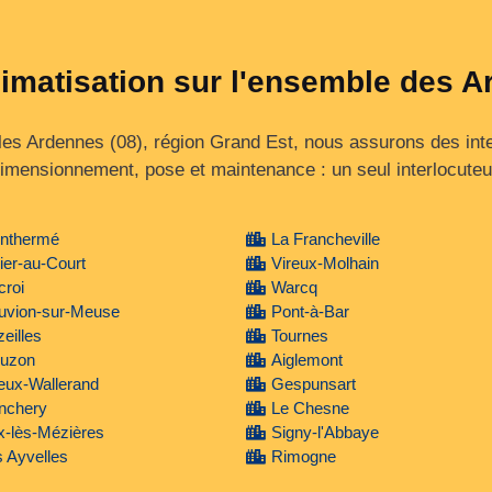
limatisation sur l'ensemble des 
 les Ardennes (08), région Grand Est, nous assurons des inte
imensionnement, pose et maintenance : un seul interlocuteu
nthermé
La Francheville
ier-au-Court
Vireux-Molhain
roi
Warcq
uvion-sur-Meuse
Pont-à-Bar
eilles
Tournes
uzon
Aiglemont
eux-Wallerand
Gespunsart
nchery
Le Chesne
x-lès-Mézières
Signy-l'Abbaye
 Ayvelles
Rimogne